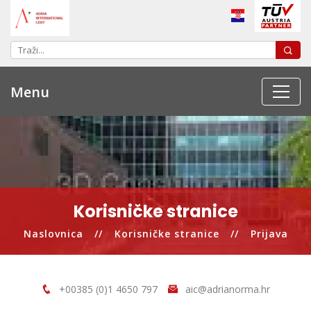
Menu
Korisničke stranice
Naslovnica
Korisničke stranice
Prijava
+00385 (0)1 4650 797
aic@adrianorma.hr