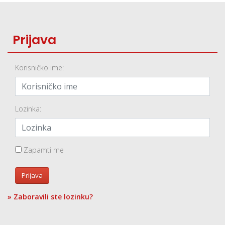
Prijava
Korisničko ime:
Lozinka:
Zapamti me
Prijava
» Zaboravili ste lozinku?