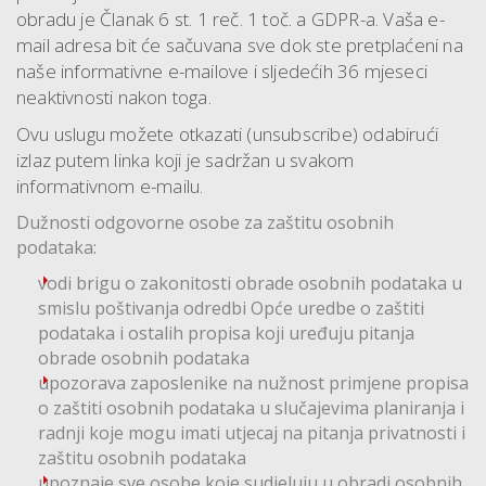
obradu je Članak 6 st. 1 reč. 1 toč. a GDPR-a. Vaša e-
mail adresa bit će sačuvana sve dok ste pretplaćeni na
naše informativne e-mailove i sljedećih 36 mjeseci
neaktivnosti nakon toga.
Ovu uslugu možete otkazati (unsubscribe) odabirući
izlaz putem linka koji je sadržan u svakom
informativnom e-mailu.
Dužnosti odgovorne osobe za zaštitu osobnih
podataka:
vodi brigu o zakonitosti obrade osobnih podataka u
smislu poštivanja odredbi Opće uredbe o zaštiti
podataka i ostalih propisa koji uređuju pitanja
obrade osobnih podataka
upozorava zaposlenike na nužnost primjene propisa
o zaštiti osobnih podataka u slučajevima planiranja i
radnji koje mogu imati utjecaj na pitanja privatnosti i
zaštitu osobnih podataka
upoznaje sve osobe koje sudjeluju u obradi osobnih