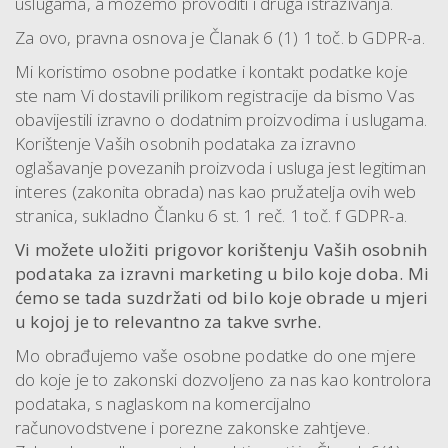
uslugama, a možemo provoditi i druga istraživanja.
Za ovo, pravna osnova je Članak 6 (1) 1 toč. b GDPR-a.
Mi koristimo osobne podatke i kontakt podatke koje
ste nam Vi dostavili prilikom registracije da bismo Vas
obavijestili izravno o dodatnim proizvodima i uslugama.
Korištenje Vaših osobnih podataka za izravno
oglašavanje povezanih proizvoda i usluga jest legitiman
interes (zakonita obrada) nas kao pružatelja ovih web
stranica, sukladno Članku 6 st. 1 reč. 1 toč. f GDPR-a.
Vi možete uložiti prigovor korištenju Vaših osobnih
podataka za izravni marketing u bilo koje doba. Mi
ćemo se tada suzdržati od bilo koje obrade u mjeri
u kojoj je to relevantno za takve svrhe.
Mo obrađujemo vaše osobne podatke do one mjere
do koje je to zakonski dozvoljeno za nas kao kontrolora
podataka, s naglaskom na komercijalno
računovodstvene i porezne zakonske zahtjeve.