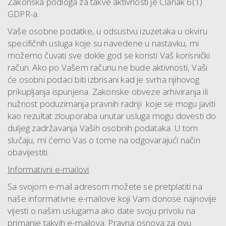
Zakonska podloga za takve aktivnosti je Članak 6(1)
GDPR-a.
Vaše osobne podatke, u odsustvu izuzetaka u okviru
specifičnih usluga koje su navedene u nastavku, mi
možemo čuvati sve dokle god se koristi Vaš korisnički
račun. Ako po Vašem računu ne bude aktivnosti, Vaši
će osobni podaci biti izbrisani kad je svrha njihovog
prikupljanja ispunjena. Zakonske obveze arhiviranja ili
nužnost poduzimanja pravnih radnji koje se mogu javiti
kao rezultat zlouporaba unutar usluga mogu dovesti do
duljeg zadržavanja Vaših osobnih podataka. U tom
slučaju, mi ćemo Vas o tome na odgovarajući način
obavijestiti.
Informativni e-mailovi
Sa svojom e-mail adresom možete se pretplatiti na
naše informativne e-mailove koji Vam donose najnovije
vijesti o našim uslugama ako date svoju privolu na
primanje takvih e-mailova. Pravna osnova za ovu